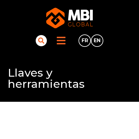
FR
EN
Llaves y
herramientas